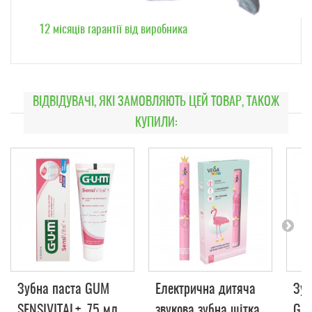
12 місяців гарантії від виробника
ВІДВІДУВАЧІ, ЯКІ ЗАМОВЛЯЮТЬ ЦЕЙ ТОВАР, ТАКОЖ
КУПИЛИ:
Зубна паста GUM
Електрична дитяча
Зуб
SENSIVITAL+, 75 мл
звукова зубна щітка
GUM