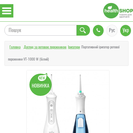
Рус
Укр
Головна
Догляд за ротовою порожниною
Іригатори
Портативний іригатор ротової
порожнини VT-1000 W (білий)