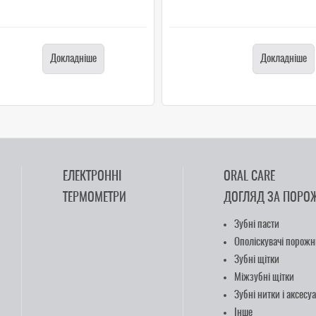
Докладніше
Докладніше
ЕЛЕКТРОННІ
ORAL CARE
ТЕРМОМЕТРИ
ДОГЛЯД ЗА ПОРО
Зубні пасти
Ополіскувачі порожн
Зубні щітки
Міжзубні щітки
Зубні нитки і аксесу
Інше