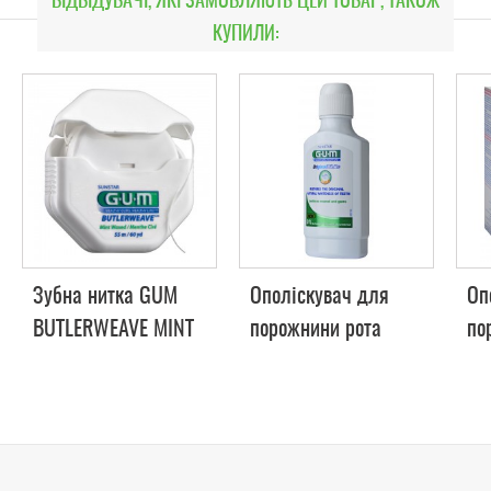
ВІДВІДУВАЧІ, ЯКІ ЗАМОВЛЯЮТЬ ЦЕЙ ТОВАР, ТАКОЖ
КУПИЛИ:
Зубна нитка GUM
Ополіскувач для
Оп
BUTLERWEAVE MINT
порожнини рота
по
WAXED, м'ятна
GUM ORIGINAL
GU
вощена, 55м
WHITE 300 мл
0,