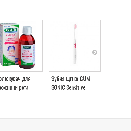
оліскувач для
Зубна щітка GUM
Міжзубні
рожнини рота
SONIC Sensitive
Trav-Ler 
M PAROEX,
12%, 300 мл