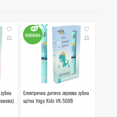
 зубна
Електрична дитяча звукова зубна
рожева)
щітка Vega Kids VK-500B
(бірюзова)