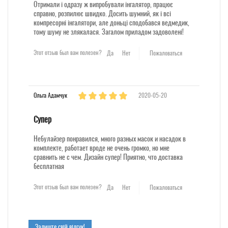
Отримали і одразу ж випробували інгалятор, працює
справно, розпилює швидко. Досить шумний, як і всі
компресорні інгалятори, але доньці сподобався ведмедик,
тому шуму не злякалася. Загалом приладом задоволені!
Этот отзыв был вам полезен?
Да
Нет
Пожаловаться
Ольга Адамчук
2020-05-20
Супер
Небулайзер понравился, много разных масок и насадок в
комплекте, работает вроде не очень громко, но мне
сравнить не с чем. Дизайн супер! Приятно, что доставка
бесплатная
Этот отзыв был вам полезен?
Да
Нет
Пожаловаться
Залиште свій відгук!