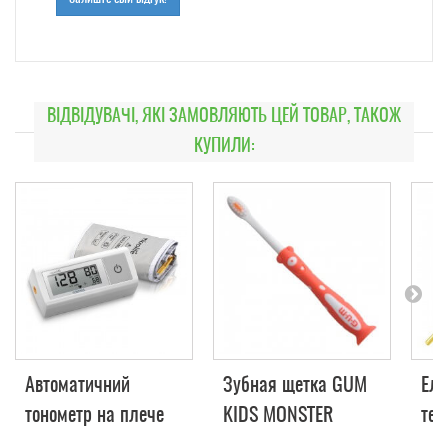
ВІДВІДУВАЧІ, ЯКІ ЗАМОВЛЯЮТЬ ЦЕЙ ТОВАР, ТАКОЖ
КУПИЛИ:
Автоматичний
Зубная щетка GUM
Еле
тонометр на плече
KIDS MONSTER
тер
MICROLIFE BP A1
нак