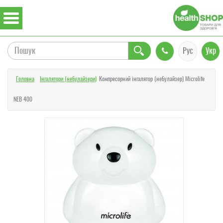
Рус
Укр
Головна
Інгалятори (небулайзери)
Компресорний інгалятор (небулайзер) Microlife
NEB 400