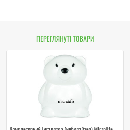
Easy
Mic
ПЕРЕГЛЯНУТІ ТОВАРИ
Компресорний інгалятор (небулайзер) Microlife