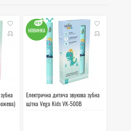
 зубна
Електрична дитяча звукова зубна
рожева)
щітка Vega Kids VK-500B
(бірюзова)