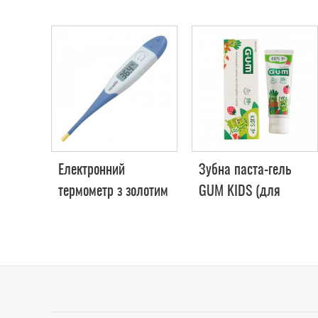
Електронний
Зубна паста-гель
термометр з золотим
GUM KIDS (для
накінечником
дітей від 3 років), 50
Microlife MT-1931
мл