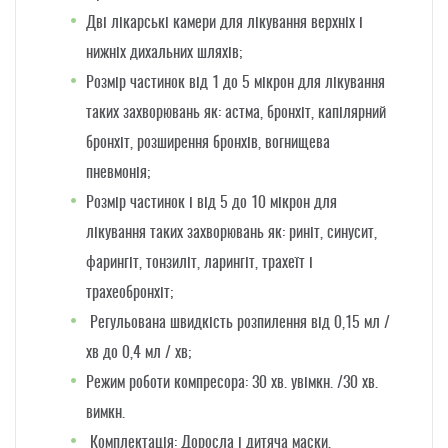
Дві лікарські камери для лікування верхніх і
нижніх дихальних шляхів
;
Розмір частинок від 1 до 5 мікрон для лікування
таких захворювань як: астма, бронхіт, капілярний
бронхіт, розширення бронхів, вогнищева
пневмонія;
Розмір частинок і від 5 до 10 мікрон для
лікування таких захворювань як: риніт, синусит,
фарингіт, тонзиліт, ларингіт, трахеїт і
трахеобронхіт
;
Регульована швидкість розпилення від 0,15 мл /
хв до 0,4 мл / хв;
Режим роботи компресора: 30 хв. увімкн. /30 хв.
вимкн.
Комплектація: Доросла і дитяча маски,