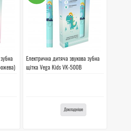
 зубна
Електрична дитяча звукова зубна
рожева)
щітка Vega Kids VK-500B
(бірюзова)
Докладніше