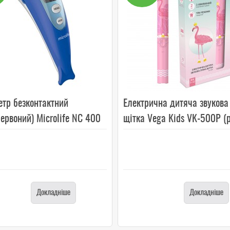
етр безконтактний
Електрична дитяча звукова
ервоний) Microlife NC 400
щітка Vega Kids VK-500P (
Докладніше
Докладніше