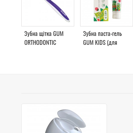
Зубна щітка GUM
Зубна паста-гель
ORTHODONTIC
GUM KIDS (для
дітей від 3 років), 50
мл