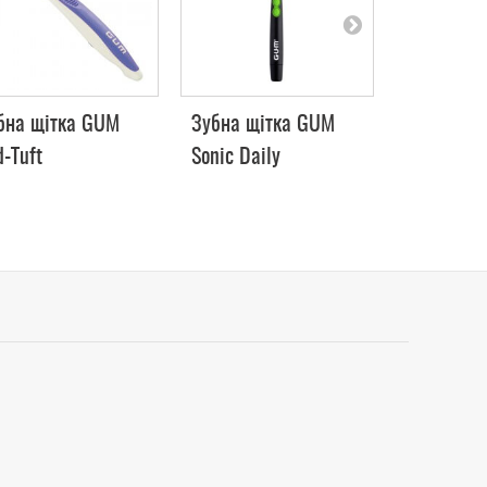
бна щітка GUM
Зубна щітка GUM
Зубна па
d-Tuft
Sonic Daily
ORTHO, 7