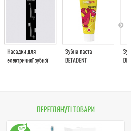
Насадки для
Зубна паста
Зуб
електричної зубної
BETADENT
BE
щітки VEGA VT-25B
STRAWBERRY
RAS
JUNIOR 6+,75 мл
6, 
ПЕРЕГЛЯНУТІ ТОВАРИ