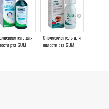
оласкиватель для
Ополаскиватель для
Зубная п
лости рта GUM
полости рта GUM
ORIGINAL
ROEX, 0,06%, 500
AftaClear, 120 мл
75мл