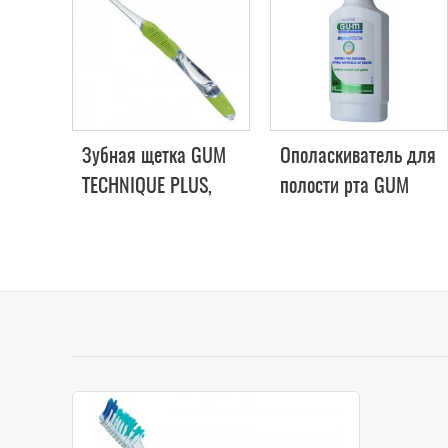
Зубная щетка GUM
Ополаскиватель для
TECHNIQUE PLUS,
полости рта GUM
компактная средне-
ORIGINAL WHITE 300
мягкая
мл