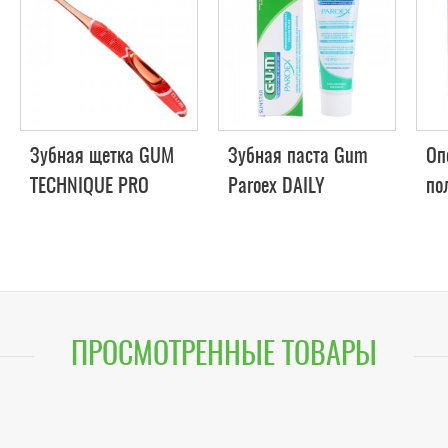
Зубная щетка GUM
Зубная паста Gum
Оп
TECHNIQUE PRO
Paroex DAILY
по
COMPACT MEDIUM,
PREVENTION, 0.06%,
PA
компактная средне-
75 мл
мл
мягкая
ПРОСМОТРЕННЫЕ ТОВАРЫ