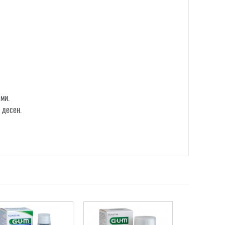
ми.
 десен.