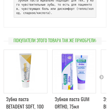
 Зубная паста идеально подходит для тех, у ко
го чувствительные зубы, то есть для пациенто
в, чувствующих боль или дискомфорт (тепло/хол
од, сладкое/кислота).
ПОКУПАТЕЛИ ЭТОГО ТОВАРА ТАК ЖЕ ПРИОБРЕЛИ:
Зубна паста
Зубная паста GUM
Зуб
BETADENT SOFT, 100
ORTHO, 75мл
BE