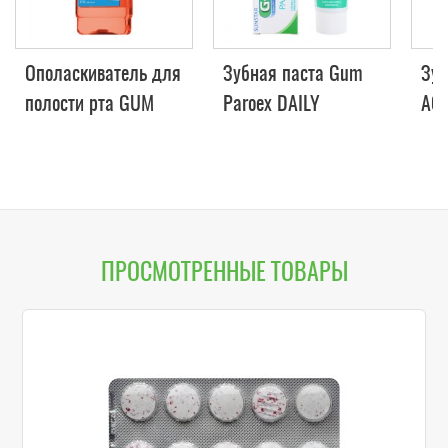
Ополаскиватель для
Зубная паста Gum
Зуб
полости рта GUM
Paroex DAILY
ACT
JUNIOR (для детей
PREVENTION, 0.06%,
PO
от 6 лет) 300 мл
75 мл
ПРОСМОТРЕННЫЕ ТОВАРЫ