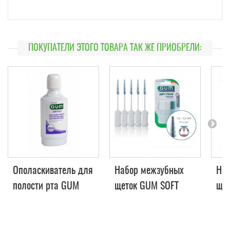
ПОКУПАТЕЛИ ЭТОГО ТОВАРА ТАК ЖЕ ПРИОБРЕЛИ:
Ополаскиватель для
Набор межзубных
Наб
полости рта GUM
щеток GUM SOFT
щет
ORTHO 300 мл
PICKS, большая, 40
Pic
шт.
ста