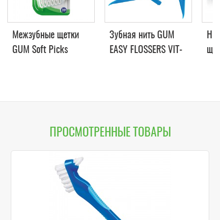
Межзубные щетки
Зубная нить GUM
Наб
GUM Soft Picks
EASY FLOSSERS VIT-
щет
Advanced, 30 штук
E, с фторидом, 30
Pic
шт.
40 
ПРОСМОТРЕННЫЕ ТОВАРЫ