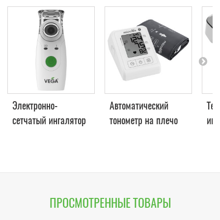
Электронно-
Автоматический
Тер
сетчатый ингалятор
тонометр на плечо
ин
VEGA VN-300
MICROLIFE BP B1
(бе
Classic
VE
ПРОСМОТРЕННЫЕ ТОВАРЫ