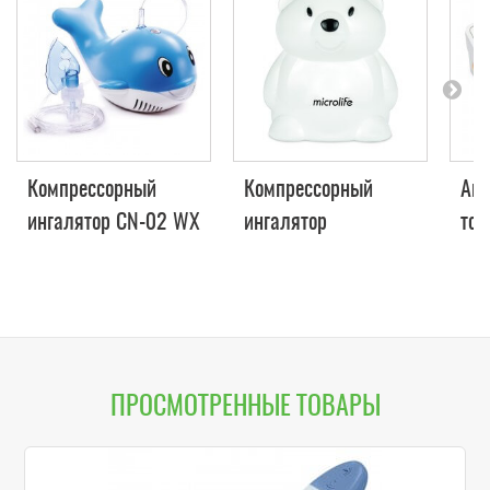
Компрессорный
Компрессорный
Авт
ингалятор CN-02 WX
ингалятор
тон
Vega Samy
(небулайзер)
MIC
Microlife NEB 400
Bas
ПРОСМОТРЕННЫЕ ТОВАРЫ