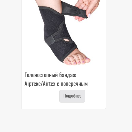
Голеностопный бандаж
Аіртекс/Airtex с поперечным
ремнем
Подробнее