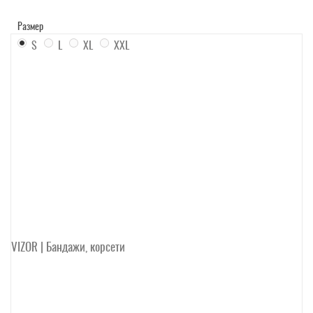
Размер
S
L
XL
XXL
VIZOR | Бандажи, корсети