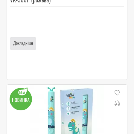
VK-500P (рожева)
Докладніше