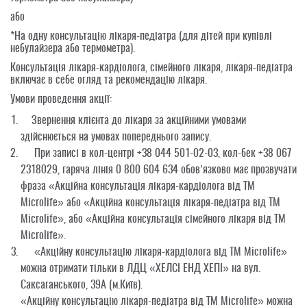
або
*На одну консультацію лікаря-педіатра (для дітей при купівлі
небулайзера або термометра).
Консультація лікаря-кардіолога, сімейного лікаря, лікаря-педіатра
включає в себе
огляд та рекомендац
ію лікаря.
Умови проведення акції:
Звернення клієнта до лікаря за акційними умовами
здійснюється на умовах попереднього запису.
При записі в кол-центрі +38 044 501-02-03, кол-бек +38 067
2318029, гаряча лінія 0 800 604 634 обов’язково має прозвучати
фраза
«Акційна консультація лікаря-кардіолога від ТМ
Microlife»
або
«Акційна консультація лікаря-педіатра від ТМ
Microlife»
, або
«Акційна консультація сімейного лікаря від ТМ
Microlife»
.
«Акційну консультацію лікаря-кардіолога від ТМ Microlife»
можна отримати тільки в ЛДЦ «ХЕЛСІ ЕНД ХЕПІ» на вул.
Саксаганського, 39А (м.Київ).
«Акційну консультацію лікаря-педіатра від ТМ Microlife»
можна