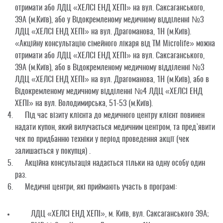
отримати або ЛДЦ «ХЕЛСІ ЕНД ХЕПІ» на вул. Саксаганського,
39А (м.Київ), або у Відокремленому медичному відділенні №3
ЛДЦ «ХЕЛСІ ЕНД ХЕПІ» на вул. Драгоманова, 1Н (м.Київ).
«Акційну консультацію сімейного лікаря від ТМ Microlife»
можна
отримати або ЛДЦ «ХЕЛСІ ЕНД ХЕПІ» на вул. Саксаганського,
39А (м.Київ), або в Відокремленому медичному відділенні №3
ЛДЦ «ХЕЛСІ ЕНД ХЕПІ» на вул. Драгоманова, 1Н (м.Київ), або в
Відокремленому медичному відділенні №4 ЛДЦ «ХЕЛСІ ЕНД
ХЕПІ» на вул. Володимирська, 51-53 (м.Київ).
Під час візиту клієнта до медичного центру клієнт повинен
надати купон, який вилучається медичним центром, та пред
`
явити
чек по придбанню техніки у період проведення акції (чек
залишається у покупця) .
Акційна консультація надається тільки на одну особу один
раз.
Медичні центри, які приймають участь в програмі:
ЛДЦ «ХЕЛСІ ЕНД ХЕПІ», м. Київ, вул. Саксаганського 39А;