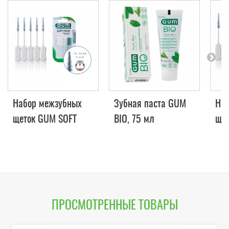
Набор межзубных
Зубная паста GUM
Наб
щеток GUM SOFT
BIO, 75 мл
щет
PICKS, очень
PIC
большая, 40 шт.
шт.
ПРОСМОТРЕННЫЕ ТОВАРЫ