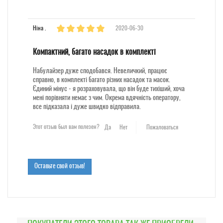
Ніна .
2020-06-30
Компактний, багато насадок в комплекті
Набулайзер дуже сподобався. Невеличкий, працює
справно, в комплекті багато різних насадок та масок.
Єдиний мінус - я розраховувала, що він буде тихіший, хоча
мені порівняти немає з чим. Окрема вдячність оператору,
все підказала і дуже швидко відправила.
Этот отзыв был вам полезен?
Да
Нет
Пожаловаться
Оставьте свой отзыв!