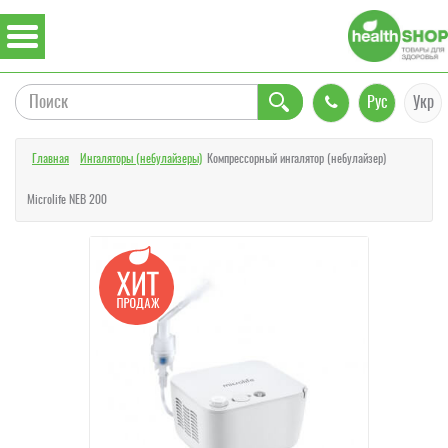
Рус
Укр
Главная
Ингаляторы (небулайзеры)
Компрессорный ингалятор (небулайзер)
Microlife NEB 200