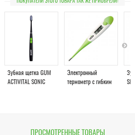
ПОКУПАТЕЛИ ЭТОГО ТОВАРА ТАК ЖЕ ПРИОБРЕЛИ:
Зубная щетка GUM
Электронный
Зуб
ACTIVITAL SONIC
термометр с гибким
SEN
POWER
наконечником VEGA
MT 519
ПРОСМОТРЕННЫЕ ТОВАРЫ